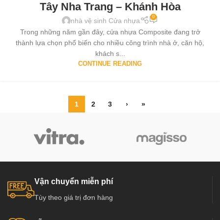
Tây Nha Trang – Khánh Hòa
0
nhà vệ sinh Cửa nhựa
Trong những năm gần đây, cửa nhựa Composite đang trở
thành lựa chọn phổ biến cho nhiều công trình nhà ở, căn hộ,
khách s...
CONTINUE READING
1
2
3
›
»
Vận chuyển miễn phí
Tùy theo giá trị đơn hàng