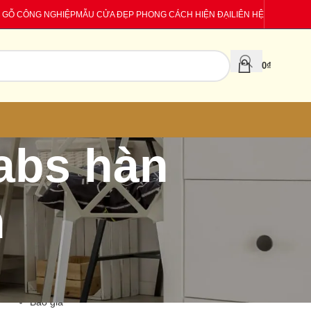
 GỖ CÔNG NGHIỆP
MẪU CỬA ĐẸP PHONG CÁCH HIỆN ĐẠI
LIÊN HỆ
0
₫
abs hàn
h
CATEGORIES
Báo giá