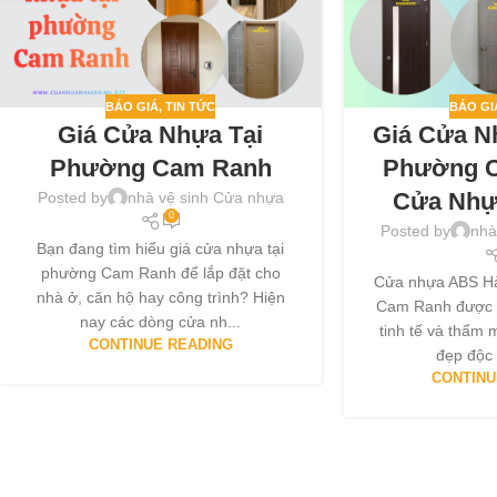
BÁO GIÁ
,
TIN TỨC
BÁO GI
Giá Cửa Nhựa Tại
Giá Cửa N
Phường Cam Ranh
Phường 
Cửa Nhự
Posted by
nhà vệ sinh Cửa nhựa
0
Posted by
nhà
Bạn đang tìm hiểu giá cửa nhựa tại
phường Cam Ranh để lắp đặt cho
Cửa nhựa ABS Hà
nhà ở, căn hộ hay công trình? Hiện
Cam Ranh được th
nay các dòng cửa nh...
tinh tế và thẩm 
CONTINUE READING
đẹp độc 
CONTINU