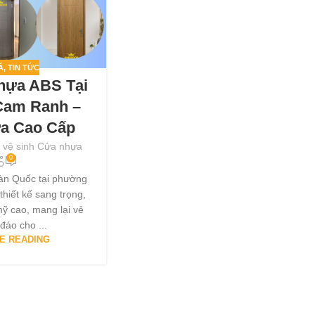
Á
,
TIN TỨC
hựa ABS Tại
Cam Ranh –
a Cao Cấp
 vệ sinh Cửa nhựa
0
n Quốc tại phường
iết kế sang trọng,
mỹ cao, mang lại vẻ
đáo cho ...
E READING