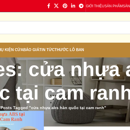
GIỚI THIỆU
SẢN PHẨM
SÀN
HỤ KIỆN CỬA
BÁO GIÁ
TIN TỨC
THƯỚC LỖ BAN
es: cửa nhựa 
c tại cam ran
/
Posts Tagged "cửa nhựa abs hàn quốc tại cam ranh"