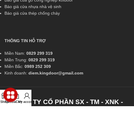
Báo giá cửa nhựa nhà vệ sinh
Báo giá cửa thép chống cháy
THÔNG TIN HỖ TRỢ
Miền Nam:
0829 299 319
Miền Trung:
0829 299 319
Miền Bắc:
0989 252 309
Kinh doanh:
diem.kingdoor@gmail.com
CÔNG TY CỔ PHẦN SX - TM - XNK -
Shop
Sidebar
Cart
My account
KINGDOOR
Showroom 1: 731 Lê Hồng Phong, Phường Phước Long, Nha Trang,
Khánh Hòa