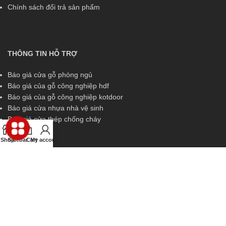
Chính sách đổi trả sản phẩm
THÔNG TIN HỖ TRỢ
Báo giá cửa gỗ phòng ngủ
Báo giá của gỗ công nghiệp hdf
Báo giá của gỗ công nghiệp kotdoor
Báo giá cửa nhựa nhà vệ sinh
Báo giá cửa thép chống cháy
Shop
Sidebar
Cart
My account
THÔNG TIN HỖ TRỢ
Miền Nam:
0829 299 319
Miền Trung:
0829 299 319
Miền Bắc:
0989 252 309
Kinh doanh:
diem.kingdoor@gmail.com