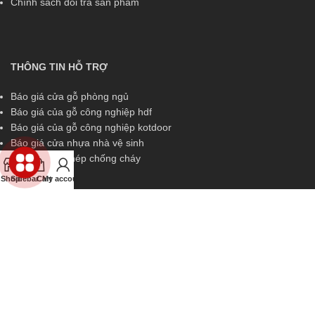
Chính sách đổi trả sản phẩm
THÔNG TIN HỖ TRỢ
Báo giá cửa gỗ phòng ngủ
Báo giá của gỗ công nghiệp hdf
Báo giá của gỗ công nghiệp kotdoor
Báo giá cửa nhựa nhà vệ sinh
Báo giá cửa thép chống cháy
Shop
Sidebar
Cart
My account
THÔNG TIN HỖ TRỢ
Miền Nam:
0829 299 319
Miền Trung:
0829 299 319
Miền Bắc:
0989 252 309
Kinh doanh:
diem.kingdoor@gmail.com