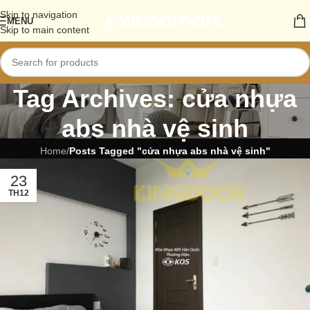
Skip to navigation
MENU
Skip to main content
Tag Archives: cửa nhựa
abs nhà vệ sinh
Home
/
Posts Tagged "cửa nhựa abs nhà vệ sinh"
23
TH12