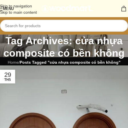
Skip to navigation
MENU
Skip to main content
Tag Archives: cửa nhựa
composite có bền không
Home
/
Posts Tagged "cửa nhựa composite có bền không"
29
TH5