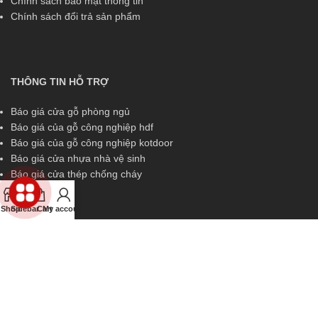
Chính sách bảo mật thông tin
Chính sách đổi trả sản phẩm
THÔNG TIN HỖ TRỢ
Báo giá cửa gỗ phòng ngủ
Báo giá của gỗ công nghiệp hdf
Báo giá của gỗ công nghiệp kotdoor
Báo giá cửa nhựa nhà vệ sinh
Báo giá cửa thép chống cháy
Shop
Sidebar
Cart
My account
THÔNG TIN HỖ TRỢ
Miền Nam:
0829 299 319
Miền Trung:
0829 299 319
Miền Bắc:
0989 252 309
Kinh doanh:
diem.kingdoor@gmail.com