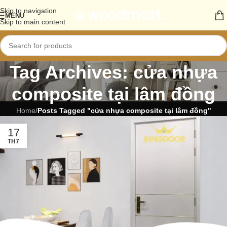
Skip to navigation
MENU
Skip to main content
Tag Archives: cửa nhựa
composite tại lâm đồng
Home
/
Posts Tagged "cửa nhựa composite tại lâm đồng"
17
TH7