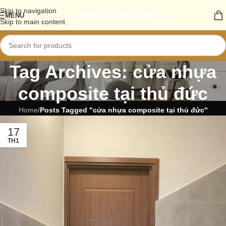
Skip to navigation
MENU
Skip to main content
Tag Archives: cửa nhựa
composite tại thủ đức
Home
/
Posts Tagged "cửa nhựa composite tại thủ đức"
17
TH1