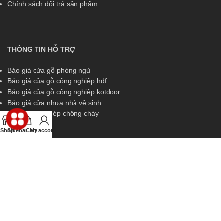
Chính sách đổi trả sản phẩm
THÔNG TIN HỖ TRỢ
Báo giá cửa gỗ phòng ngủ
Báo giá của gỗ công nghiệp hdf
Báo giá của gỗ công nghiệp kotdoor
Báo giá cửa nhựa nhà vệ sinh
Báo giá cửa thép chống cháy
Shop
Sidebar
Cart
My account
THÔNG TIN HỖ TRỢ
Miền Nam:
0829 299 319
Miền Trung:
0829 299 319
Miền Bắc:
0989 252 309
Kinh doanh:
diem.kingdoor@gmail.com