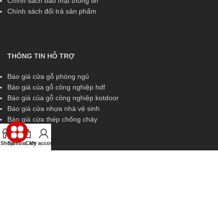
Chính sách bảo mật thông tin
Chính sách đổi trả sản phẩm
THÔNG TIN HỖ TRỢ
Báo giá cửa gỗ phòng ngủ
Báo giá của gỗ công nghiệp hdf
Báo giá của gỗ công nghiệp kotdoor
Báo giá cửa nhựa nhà vệ sinh
Báo giá cửa thép chống cháy
Shop
Sidebar
Cart
My account
THÔNG TIN HỖ TRỢ
Miền Nam:
0829 299 319
Miền Trung:
0829 299 319
Miền Bắc:
0989 252 309
Kinh doanh:
diem.kingdoor@gmail.com