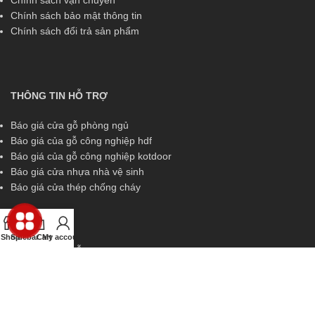
Chính sách vận chuyển
Chính sách bảo mật thông tin
Chính sách đổi trả sản phẩm
THÔNG TIN HỖ TRỢ
Báo giá cửa gỗ phòng ngủ
Báo giá của gỗ công nghiệp hdf
Báo giá của gỗ công nghiệp kotdoor
Báo giá cửa nhựa nhà vệ sinh
Báo giá cửa thép chống cháy
Shop
Sidebar
Cart
My account
THÔNG TIN HỖ TRỢ
Miền Nam:
0829 299 319
Miền Trung:
0829 299 319
Miền Bắc:
0989 252 309