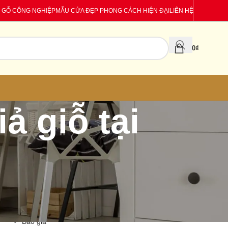
 GỖ CÔNG NGHIỆP
MẪU CỬA ĐẸP PHONG CÁCH HIỆN ĐẠI
LIÊN HỆ
0
₫
ả giỗ tại
CATEGORIES
Báo giá