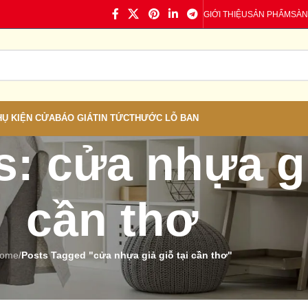
GIỚI THIỆU
SẢN PHẨM
SÀN
HỤ KIỆN CỬA
BÁO GIÁ
TIN TỨC
THƯỚC LỖ BAN
: cửa nhựa gi
cần thơ
ome
/
Posts Tagged "cửa nhựa giả giỗ tại cần thơ"