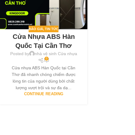
BÁO GIÁ
,
TIN TỨC
Cửa Nhựa ABS Hàn
Quốc Tại Cần Thơ
Posted by
nhà vệ sinh Cửa nhựa
0
Cửa nhựa ABS Hàn Quốc tại Cần
Thơ đã nhanh chóng chiếm được
lòng tin của người dùng bởi chất
lượng vượt trội và sự đa dạ...
CONTINUE READING