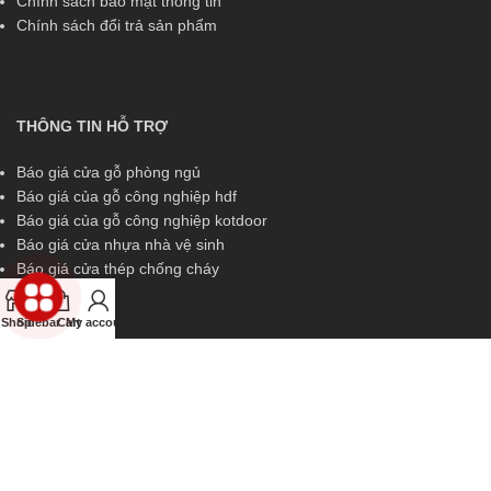
Chính sách bảo mật thông tin
Chính sách đổi trả sản phẩm
THÔNG TIN HỖ TRỢ
Báo giá cửa gỗ phòng ngủ
Báo giá của gỗ công nghiệp hdf
Báo giá của gỗ công nghiệp kotdoor
Báo giá cửa nhựa nhà vệ sinh
Báo giá cửa thép chống cháy
Shop
Sidebar
Cart
My account
THÔNG TIN HỖ TRỢ
Miền Nam:
0829 299 319
Miền Trung:
0829 299 319
Miền Bắc:
0989 252 309
Kinh doanh:
diem.kingdoor@gmail.com