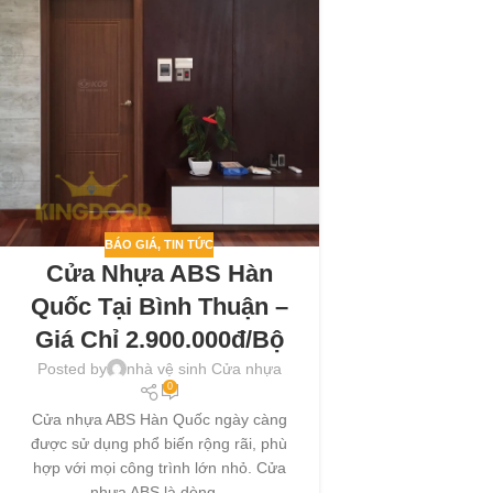
BÁO GIÁ
,
TIN TỨC
Cửa Nhựa ABS Hàn
Quốc Tại Bình Thuận –
Giá Chỉ 2.900.000đ/bộ
Posted by
nhà vệ sinh Cửa nhựa
0
Cửa nhựa ABS Hàn Quốc ngày càng
được sử dụng phổ biến rộng rãi, phù
hợp với mọi công trình lớn nhỏ. Cửa
nhựa ABS là dòng...