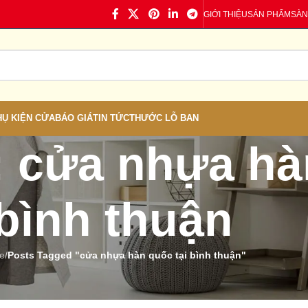
GIỚI THIỆU
SẢN PHẨM
SÀN
HỤ KIỆN CỬA
BÁO GIÁ
TIN TỨC
THƯỚC LỖ BAN
: cửa nhựa hà
bình thuận
e
/
Posts Tagged "cửa nhựa hàn quốc tại bình thuận"