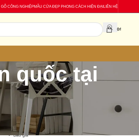
 GỖ CÔNG NGHIỆP
MẪU CỬA ĐẸP PHONG CÁCH HIỆN ĐẠI
LIÊN HỆ
0
₫
n quốc tại
CATEGORIES
Báo giá