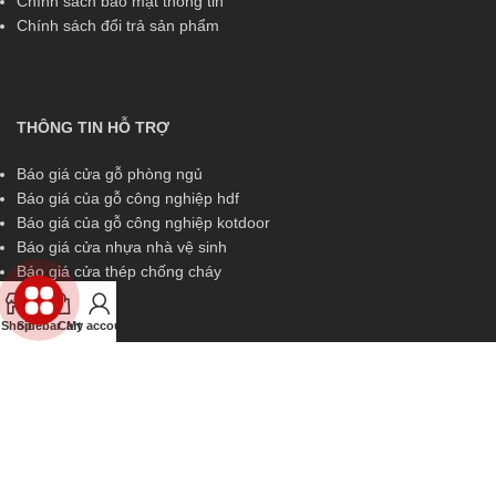
Chính sách bảo mật thông tin
Chính sách đổi trả sản phẩm
THÔNG TIN HỖ TRỢ
Báo giá cửa gỗ phòng ngủ
Báo giá của gỗ công nghiệp hdf
Báo giá của gỗ công nghiệp kotdoor
Báo giá cửa nhựa nhà vệ sinh
Báo giá cửa thép chống cháy
Shop
Sidebar
Cart
My account
THÔNG TIN HỖ TRỢ
Miền Nam:
0829 299 319
Miền Trung:
0829 299 319
Miền Bắc:
0989 252 309
Kinh doanh:
diem.kingdoor@gmail.com