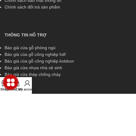
Chính sách bảo mật thông tin
Chính sách đổi trả sản phẩm
THÔNG TIN HỖ TRỢ
Báo giá cửa gỗ phòng ngủ
Báo giá của gỗ công nghiệp hdf
Báo giá của gỗ công nghiệp kotdoor
Báo giá cửa nhựa nhà vệ sinh
Báo giá cửa thép chống cháy
Shop
Sidebar
Cart
My account
THÔNG TIN HỖ TRỢ
Miền Nam:
0829 299 319
Miền Trung:
0829 299 319
Miền Bắc:
0989 252 309
Kinh doanh:
diem.kingdoor@gmail.com