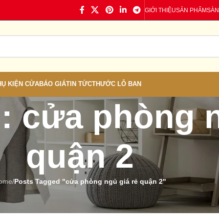
GIỚI THIỆU
SẢN PHẨM
SÀN
HỤ KIỆN CỬA
BÁO GIÁ
TIN TỨC
THƯỚC LỖ BAN
: cửa phòng n
quận 2
ome
/
Posts Tagged "cửa phòng ngủ giá rẻ quận 2"