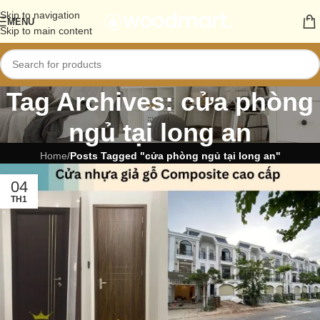
Skip to navigation
MENU
Skip to main content
Tag Archives: cửa phòng
ngủ tại long an
Home
/
Posts Tagged "cửa phòng ngủ tại long an"
04
TH1