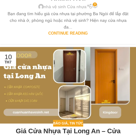
0
nhà vệ sinh Cửa nhựa
Bạn đang tìm hiểu giá cửa nhựa tại phường Ba Ngòi để lắp đặt
cho nhà ở, phòng ngủ hoặc nhà vệ sinh? Hiện nay cửa nhựa
đa...
CONTINUE READING
10
TH7
BÁO GIÁ
,
TIN TỨC
Giá Cửa Nhựa Tại Long An – Cửa