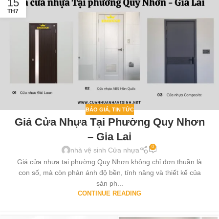
15
TH7
BÁO GIÁ
,
TIN TỨC
Giá Cửa Nhựa Tại Phường Quy Nhơn
– Gia Lai
0
nhà vệ sinh Cửa nhựa
Giá cửa nhựa tại phường Quy Nhơn không chỉ đơn thuần là
con số, mà còn phản ánh độ bền, tính năng và thiết kế của
sản ph...
CONTINUE READING