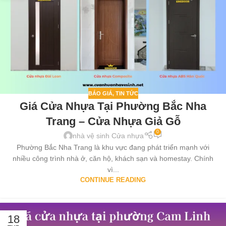
BÁO GIÁ
,
TIN TỨC
Giá Cửa Nhựa Tại Phường Bắc Nha
Trang – Cửa Nhựa Giả Gỗ
0
nhà vệ sinh Cửa nhựa
Phường Bắc Nha Trang là khu vực đang phát triển mạnh với
nhiều công trình nhà ở, căn hộ, khách sạn và homestay. Chính
vì...
CONTINUE READING
18