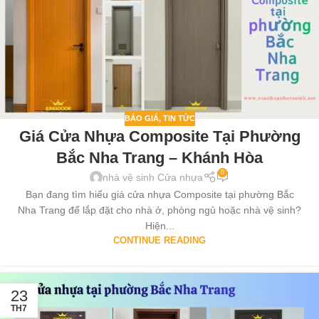
BÁO GIÁ
,
TIN TỨC
Giá Cửa Nhựa Composite Tại Phường
Bắc Nha Trang – Khánh Hòa
0
nhà vệ sinh Cửa nhựa
Bạn đang tìm hiểu giá cửa nhựa Composite tại phường Bắc
Nha Trang để lắp đặt cho nhà ở, phòng ngủ hoặc nhà vệ sinh?
Hiện...
CONTINUE READING
23
TH7