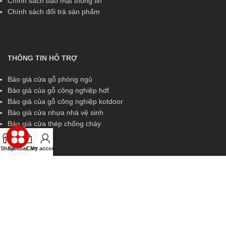
Chính sách bảo mật thông tin
Chính sách đổi trả sản phẩm
THÔNG TIN HỖ TRỢ
Báo giá cửa gỗ phòng ngủ
Báo giá của gỗ công nghiệp hdf
Báo giá của gỗ công nghiệp kotdoor
Báo giá cửa nhựa nhà vệ sinh
Báo giá cửa thép chống cháy
Shop
Sidebar
Cart
My account
THÔNG TIN HỖ TRỢ
Miền Nam:
0829 299 319
Miền Trung:
0829 299 319
Miền Bắc:
0989 252 309
Kinh doanh:
diem.kingdoor@gmail.com