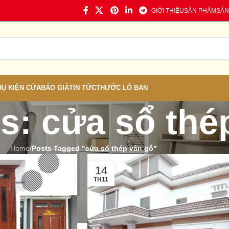
GIỚI THIỆU
SẢN PHẨM
SÀN
HỤ KIỆN CỬA
BÁO GIÁ
TIN TỨC
THƯỚC LỖ BAN
s: cửa sổ thé
Home
/
Posts Tagged "cửa sổ thép vân gỗ"
14
TH11