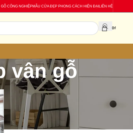
 GỖ CÔNG NGHIỆP
MẪU CỬA ĐẸP PHONG CÁCH HIỆN ĐẠI
LIÊN HỆ
0
₫
p vân gỗ
CATEGORIES
Báo giá
Tin tức