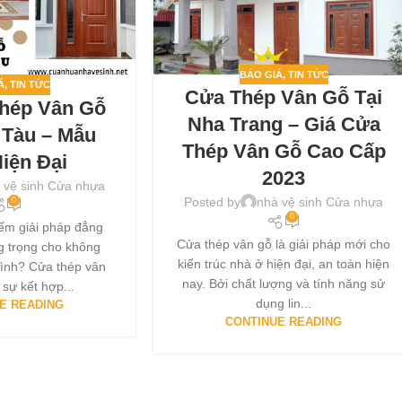
BÁO GIÁ
,
TIN TỨC
Á
,
TIN TỨC
Cửa Thép Vân Gỗ Tại
Thép Vân Gỗ
Nha Trang – Giá Cửa
 Tàu – Mẫu
Thép Vân Gỗ Cao Cấp
iện Đại
2023
 vệ sinh Cửa nhựa
Posted by
nhà vệ sinh Cửa nhựa
0
0
ếm giải pháp đẳng
Cửa thép vân gỗ là giải pháp mới cho
g trọng cho không
kiến trúc nhà ở hiện đại, an toàn hiện
ình? Cửa thép vân
nay. Bởi chất lượng và tính năng sử
 sự kết hợp...
dụng lin...
E READING
CONTINUE READING