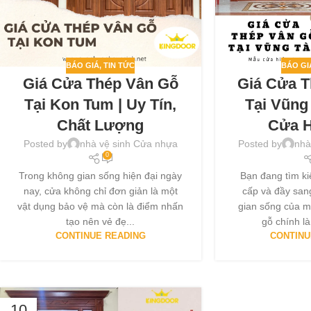
BÁO GIÁ
,
TIN TỨC
BÁO GI
Giá Cửa Thép Vân Gỗ
Giá Cửa 
Tại Kon Tum | Uy Tín,
Tại Vũng
Chất Lượng
Cửa H
Posted by
nhà vệ sinh Cửa nhựa
Posted by
nhà
0
Trong không gian sống hiện đại ngày
Bạn đang tìm ki
nay, cửa không chỉ đơn giản là một
cấp và đầy san
vật dụng bảo vệ mà còn là điểm nhấn
gian sống của m
tạo nên vẻ đẹ...
gỗ chính là
CONTINUE READING
CONTINU
10