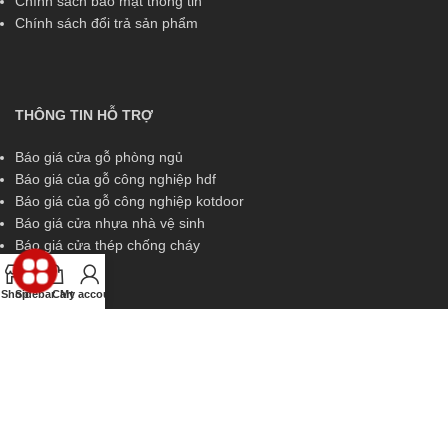
Chính sách bảo mật thông tin
Chính sách đổi trả sản phẩm
THÔNG TIN HỖ TRỢ
Báo giá cửa gỗ phòng ngủ
Báo giá của gỗ công nghiệp hdf
Báo giá của gỗ công nghiệp kotdoor
Báo giá cửa nhựa nhà vệ sinh
Báo giá cửa thép chống cháy
Shop
Sidebar
Cart
My account
THÔNG TIN HỖ TRỢ
Miền Nam:
0829 299 319
Miền Trung:
0829 299 319
Miền Bắc:
0989 252 309
Kinh doanh:
diem.kingdoor@gmail.com