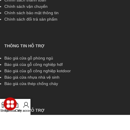
Chính sách thanh toán
Chính sách vận chuyển
Chính sách bảo mật thông tin
Chính sách đổi trả sản phẩm
THÔNG TIN HỖ TRỢ
Báo giá cửa gỗ phòng ngủ
Báo giá của gỗ công nghiệp hdf
Báo giá của gỗ công nghiệp kotdoor
Báo giá cửa nhựa nhà vệ sinh
Báo giá cửa thép chống cháy
THÔNG TIN HỖ TRỢ
Shop
Sidebar
Cart
My account
Miền Nam:
0829 299 319
Miền Trung:
0829 299 319