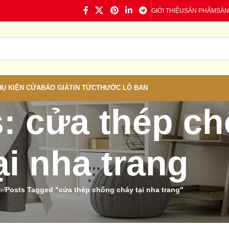
GIỚI THIỆU
SẢN PHẨM
SÀN
HỤ KIỆN CỬA
BÁO GIÁ
TIN TỨC
THƯỚC LỖ BAN
s: cửa thép c
ại nha trang
e
/
Posts Tagged "cửa thép chống cháy tại nha trang"