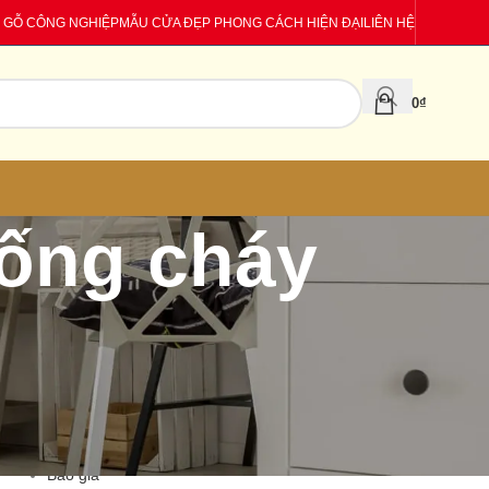
 GỖ CÔNG NGHIỆP
MẪU CỬA ĐẸP PHONG CÁCH HIỆN ĐẠI
LIÊN HỆ
0
₫
hống cháy
CATEGORIES
Báo giá