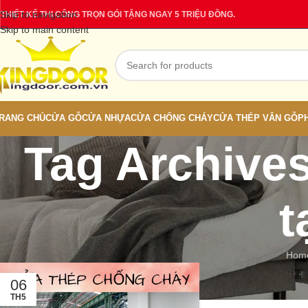
Skip to navigation
THIẾT KẾ THI CÔNG TRỌN GÓI TẶNG NGAY 5 TRIỆU ĐỒNG.
Skip to main content
RANG CHỦ
CỬA GỖ
CỬA NHỰA
CỬA CHỐNG CHÁY
CỬA THÉP VÂN GỖ
P
Tag Archive
t
Hom
06
TH5