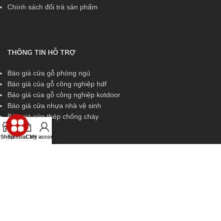
Chính sách đổi trả sản phẩm
THÔNG TIN HỖ TRỢ
Báo giá cửa gỗ phòng ngủ
Báo giá của gỗ công nghiệp hdf
Báo giá của gỗ công nghiệp kotdoor
Báo giá cửa nhựa nhà vệ sinh
Báo giá cửa thép chống cháy
Shop
Sidebar
Cart
My account
THÔNG TIN HỖ TRỢ
Miền Nam:
0829 299 319
Miền Trung:
0829 299 319
Miền Bắc:
0989 252 309
Kinh doanh:
diem.kingdoor@gmail.com