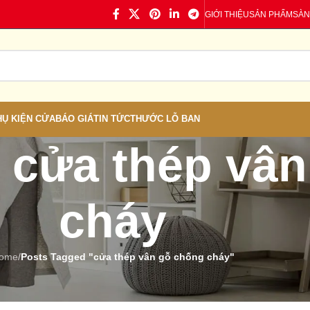
GIỚI THIỆU
SẢN PHẨM
SÀN
HỤ KIỆN CỬA
BÁO GIÁ
TIN TỨC
THƯỚC LỖ BAN
: cửa thép vâ
cháy
ome
/
Posts Tagged "cửa thép vân gỗ chống cháy"