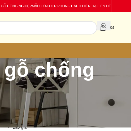
 GỖ CÔNG NGHIỆP
MẪU CỬA ĐẸP PHONG CÁCH HIỆN ĐẠI
LIÊN HỆ
0
₫
n gỗ chống
CATEGORIES
Báo giá