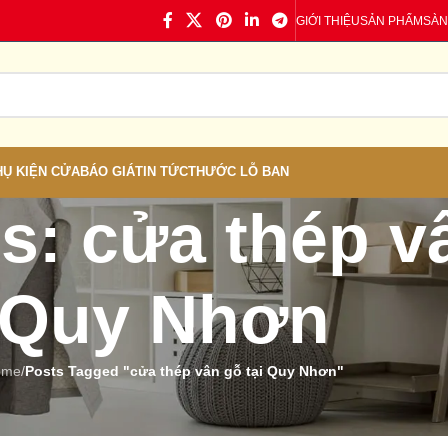
GIỚI THIỆU
SẢN PHẨM
SÀN
HỤ KIỆN CỬA
BÁO GIÁ
TIN TỨC
THƯỚC LỖ BAN
s: cửa thép vâ
Quy Nhơn
ome
/
Posts Tagged "cửa thép vân gỗ tại Quy Nhơn"