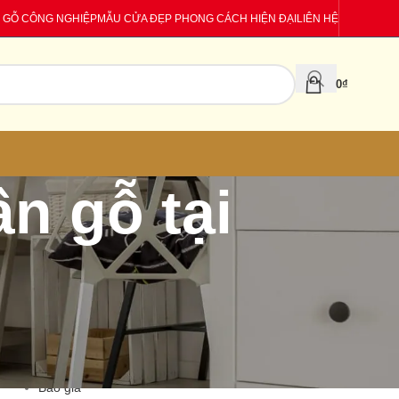
 GỖ CÔNG NGHIỆP
MẪU CỬA ĐẸP PHONG CÁCH HIỆN ĐẠI
LIÊN HỆ
0
₫
n gỗ tại
CATEGORIES
Báo giá