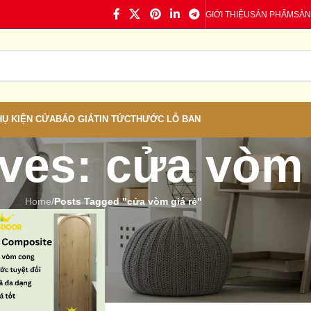
GIỚI THIỆU
SẢN PHẨM
SÀN
HỤ KIỆN CỬA
BÁO GIÁ
TIN TỨC
THƯỚC LỖ BAN
ves: cửa vòm 
Home
/
Posts Tagged "cửa vòm giá rẻ"