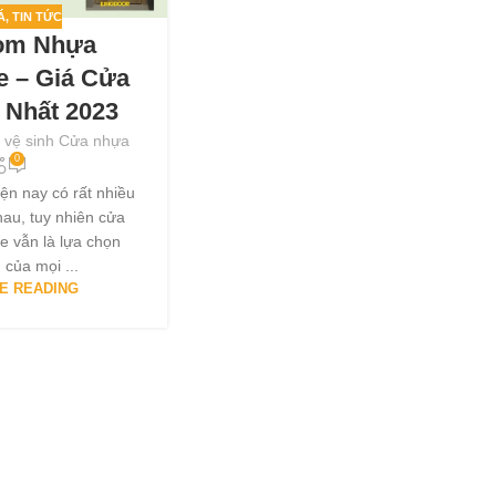
Á
,
TIN TỨC
òm Nhựa
e – Giá Cửa
 Nhất 2023
 vệ sinh Cửa nhựa
0
iện nay có rất nhiều
hau, tuy nhiên cửa
 vẫn là lựa chọn
của mọi ...
E READING