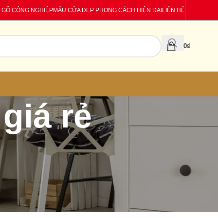
 GỖ CÔNG NGHIỆP
MẪU CỬA ĐẸP PHONG CÁCH HIỆN ĐẠI
LIÊN HỆ
0
₫
giá rẻ
CATEGORIES
Báo giá
Tin tức