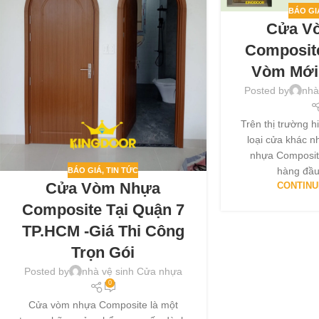
BÁO GI
Cửa V
Composit
Vòm Mới
Posted by
nhà
Trên thị trường h
loại cửa khác n
nhựa Composite
hàng đầu 
BÁO GIÁ
,
TIN TỨC
Cửa Vòm Nhựa
CONTINU
Composite Tại Quận 7
TP.HCM -Giá Thi Công
Trọn Gói
Posted by
nhà vệ sinh Cửa nhựa
0
Cửa vòm nhựa Composite là một