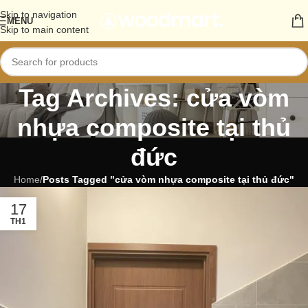
Skip to navigation
MENU
Skip to main content
Tag Archives: cửa vòm
nhựa composite tại thủ
đức
Home
/
Posts Tagged "cửa vòm nhựa composite tại thủ đức"
17
TH1