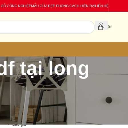
 GỖ CÔNG NGHIỆP
MẪU CỬA ĐẸP PHONG CÁCH HIỆN ĐẠI
LIÊN HỆ
0
₫
f tại long
CATEGORIES
Báo giá