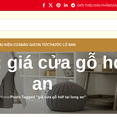
GIỚI THIỆU
SẢN PHẨM
SÀN
HỤ KIỆN CỬA
BÁO GIÁ
TIN TỨC
THƯỚC LỖ BAN
 giá cửa gỗ hd
an
Home
/
Posts Tagged "giá cửa gỗ hdf tại long an"