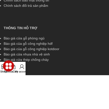
Chính sách bảo mật thông tin
Chính sách đổi trả sản phẩm
THÔNG TIN HỖ TRỢ
Báo giá cửa gỗ phòng ngủ
Báo giá của gỗ công nghiệp hdf
Báo giá của gỗ công nghiệp kotdoor
Báo giá cửa nhựa nhà vệ sinh
Báo giá cửa thép chống cháy
Shop
Sidebar
Cart
My account
THÔNG TIN HỖ TRỢ
Miền Nam:
0829 299 319
Miền Trung:
0829 299 319
Miền Bắc:
0989 252 309
Kinh doanh:
diem.kingdoor@gmail.com