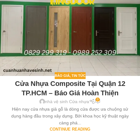
BÁO GIÁ
,
TIN TỨC
Cửa Nhựa Composite Tại Quận 12
TP.HCM – Báo Giá Hoàn Thiện
0
nhà vệ sinh Cửa nhựa
Hiện nay cửa nhựa giả gỗ là dòng cửa được ưa chuộng sử
dụng hàng đầu trong xây dựng. Bởi khoa học kỹ thuật ngày
càng phá...
CONTINUE READING