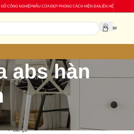
 GỖ CÔNG NGHIỆP
MẪU CỬA ĐẸP PHONG CÁCH HIỆN ĐẠI
LIÊN HỆ
0
₫
a abs hàn
n
CATEGORIES
Báo giá