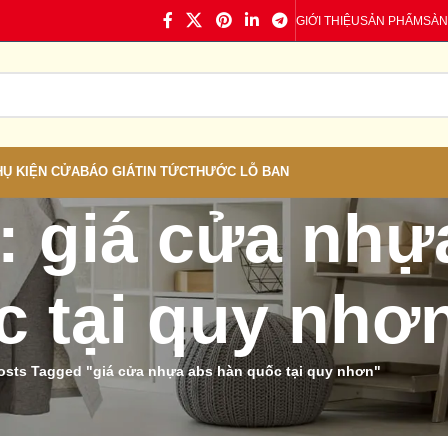
GIỚI THIỆU
SẢN PHẨM
SÀN
HỤ KIỆN CỬA
BÁO GIÁ
TIN TỨC
THƯỚC LỖ BAN
: giá cửa nhự
c tại quy nhơ
osts Tagged "giá cửa nhựa abs hàn quốc tại quy nhơn"