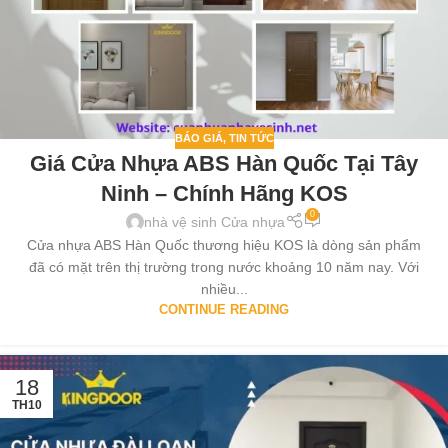
BÁO GIÁ
,
TIN TỨC
Giá Cửa Nhựa ABS Hàn Quốc Tại Tây
Ninh – Chính Hãng KOS
0
nhà vệ sinh Cửa nhựa
Cửa nhựa ABS Hàn Quốc thương hiệu KOS là dòng sản phẩm
đã có mặt trên thị trường trong nước khoảng 10 năm nay. Với
nhiều...
CONTINUE READING
18
TH10