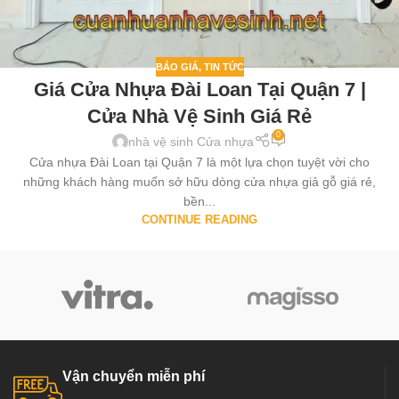
BÁO GIÁ
,
TIN TỨC
Giá Cửa Nhựa Đài Loan Tại Quận 7 |
Cửa Nhà Vệ Sinh Giá Rẻ
0
nhà vệ sinh Cửa nhựa
Cửa nhựa Đài Loan tại Quận 7 là một lựa chọn tuyệt vời cho
những khách hàng muốn sở hữu dòng cửa nhựa giả gỗ giá rẻ,
bền...
CONTINUE READING
Vận chuyển miễn phí