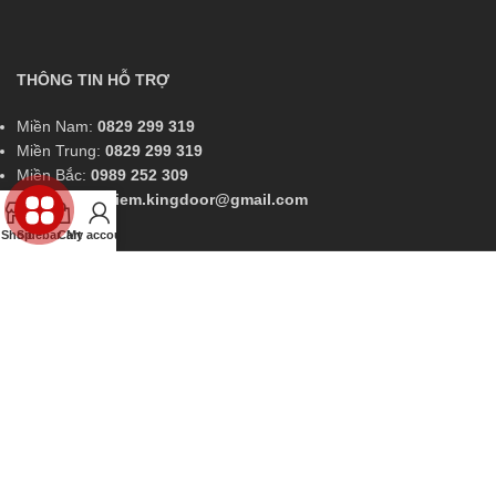
THÔNG TIN HỖ TRỢ
Miền Nam:
0829 299 319
Miền Trung:
0829 299 319
Miền Bắc:
0989 252 309
Kinh doanh:
diem.kingdoor@gmail.com
Shop
Sidebar
Cart
My account
CÔNG TY CỔ PHẦN SX - TM - XNK -
KINGDOOR
Showroom 1: 731 Lê Hồng Phong, Phường Phước Long, Nha Trang,
Khánh Hòa
Showroom 2: Quốc lộ 13, Phường Hiệp Bình Phước, Thủ Đức, HCM.