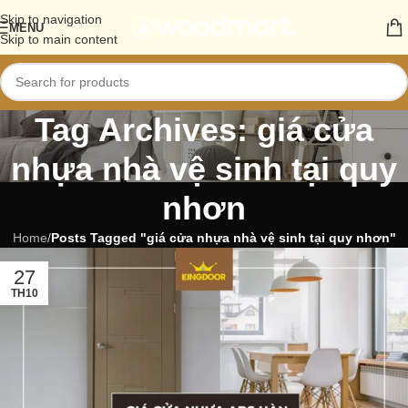
Skip to navigation
MENU
Skip to main content
Tag Archives: giá cửa
nhựa nhà vệ sinh tại quy
nhơn
Home
/
Posts Tagged "giá cửa nhựa nhà vệ sinh tại quy nhơn"
27
TH10