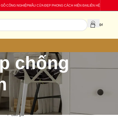
 GỖ CÔNG NGHIỆP
MẪU CỬA ĐẸP PHONG CÁCH HIỆN ĐẠI
LIÊN HỆ
0
₫
ép chống
n
CATEGORIES
Báo giá