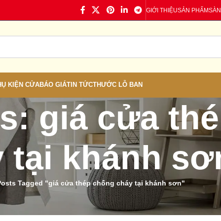
GIỚI THIỆU
SẢN PHẨM
SÀN
HỤ KIỆN CỬA
BÁO GIÁ
TIN TỨC
THƯỚC LỖ BAN
s: giá cửa th
 tại khánh sơ
Posts Tagged "giá cửa thép chống cháy tại khánh sơn"