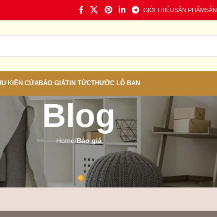
GIỚI THIỆU
SẢN PHẨM
SÀN
HỤ KIỆN CỬA
BÁO GIÁ
TIN TỨC
THƯỚC LỖ BAN
Blog
Home
/
Báo giá
Á
,
TIN TỨC
ại Ninh Hòa – Khánh Hòa
0
 Cửa nhựa
On 18/02/2025