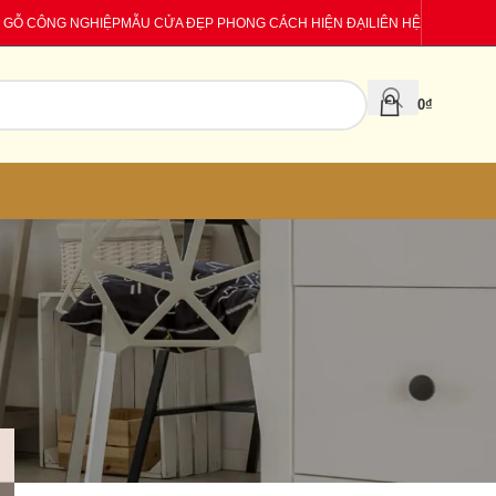
 GỖ CÔNG NGHIỆP
MẪU CỬA ĐẸP PHONG CÁCH HIỆN ĐẠI
LIÊN HỆ
0
₫
CATEGORIES
Báo giá
Tin tức