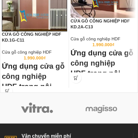
CỬA GỖ CÔNG NGHIỆP HDF
KD.2A-C13
CỬA GỖ CÔNG NGHIỆP HDF
Cửa gỗ công nghiệp HDF
KD.1G-C11
1.990.000
₫
Ứng dụng
cửa gỗ
Cửa gỗ công nghiệp HDF
1.990.000
₫
công nghiệp
Ứng dụng
cửa gỗ
HDF
trong nội
công nghiệp
thất:
HDF
trong nội
Cửa gỗ công nghiệp HDF
đã thành
thất:
chuẩn mực cửa thông phòng, cửa
văn phòng trong các công trình công
Cửa gỗ công nghiệp HDF
đã thành
nghiệp và dân dụng như chung cư,
chuẩn mực cửa thông phòng, cửa
Biệt thự, nhà phố ở các nước tiên
văn phòng trong các công trình công
tiến như Mỹ, Hàn Quốc, Nhật Bản…
nghiệp và dân dụng như chung cư,
Biệt thự, nhà phố ở các nước tiên
Đặc biệt đã và đang dần phát triển
Vận chuyển miễn phí