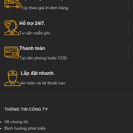
tiến như Mỹ, Hàn Quốc, Nhật Bản…
mạnh ở Việt Nam, có các đơn vị
Tùy theo giá trị đơn hàng
cung cấp hàng chất lượng và uy tín
Đặc biệt đã và đang dần phát triển
hàng đầu tại Việt Nam như :
mạnh ở Việt Nam, có các đơn vị
Kingdoor, Hoabinhdoor…
cung cấp hàng chất lượng và uy tín
Hỗ trợ 24/7.
hàng đầu tại Việt Nam như :
Tư vấn miễn phí
Kingdoor, Hoabinhdoor…
Thanh toán
Tại văn phòng hoặc COD
Lắp đặt nhanh.
An toàn và kỹ thuật cao.
THÔNG TIN CÔNG TY
Về chúng tôi
Định hướng phát triển