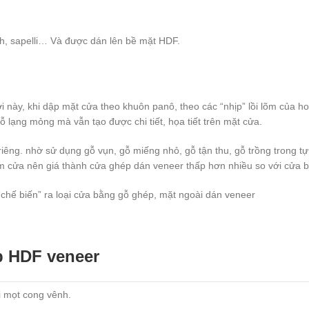
sh, sapelli… Và được dán lên bề mặt HDF.
 này, khi dập mặt cửa theo khuôn panô, theo các “nhịp” lồi lõm của h
ỗ lạng mỏng mà vẫn tạo được chi tiết, họa tiết trên mặt cửa.
riêng. nhờ sử dụng gỗ vụn, gỗ miếng nhỏ, gỗ tận thu, gỗ trồng trong t
àm cửa nên giá thành cửa ghép dán veneer thấp hơn nhiều so với cửa b
“chế biến” ra loại cửa bằng gỗ ghép, mặt ngoài dán veneer
p HDF veneer
i mọt cong vênh.