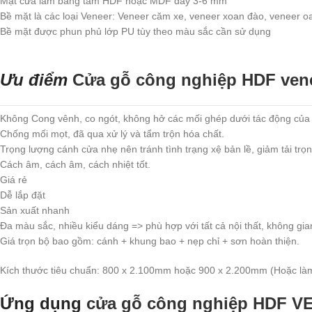
Mặt cửa làm bằng tấm HDF hoặc MDF dày 3-6 mm
Bề mặt là các loại Veneer: Veneer căm xe, veneer xoan đào, veneer o
Bề mặt được phun phủ lớp PU tùy theo màu sắc cần sử dụng
Ưu điểm
Cửa gỗ công nghiệp HDF ven
Không Cong vênh, co ngót, không hở các mối ghép dưới tác động của thời
Chống mối mọt, đã qua xử lý và tẩm trộn hóa chất.
Trọng lượng cánh cửa nhẹ nên tránh tình trạng xệ bản lề, giảm tải trọn
Cách âm, cách âm, cách nhiệt tốt.
Giá rẻ
Dễ lắp đặt
Sản xuất nhanh
Đa màu sắc, nhiều kiểu dáng => phù hợp với tất cả nội thất, không gia
Giá trọn bộ bao gồm: cánh + khung bao + nẹp chỉ + sơn hoàn thiện.
Kích thước tiêu chuẩn: 800 x 2.100mm hoặc 900 x 2.200mm (Hoặc làm 
Ứng dụng
cửa gỗ công nghiệp HDF 