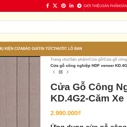
GIỚI THIỆU
SẢN PHẨM
SÀN
HỤ KIỆN CỬA
BÁO GIÁ
TIN TỨC
THƯỚC LỖ BAN
Trang chủ
/
Sản phẩm
/
Cửa gỗ
/
Cửa gỗ công
Cửa gỗ công nghiệp HDF veneer KD.4
Cửa Gỗ Công Ng
KD.4G2-Căm Xe
2.990.000
₫