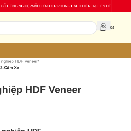
 GỖ CÔNG NGHIỆP
MẪU CỬA ĐẸP PHONG CÁCH HIỆN ĐẠI
LIÊN HỆ
0
₫
 nghiệp HDF Veneer
/
G2-Căm Xe
hiệp HDF Veneer