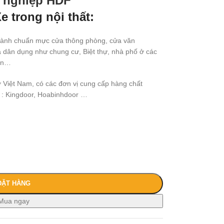
 nghiệp HDF
 trong nội thất:
ành chuẩn mực cửa thông phòng, cửa văn
à dân dụng như chung cư, Biệt thự, nhà phố ở các
Bản…
ở Việt Nam, có các đơn vị cung cấp hàng chất
ư : Kingdoor, Hoabinhdoor …
ĐẶT HÀNG
Mua ngay