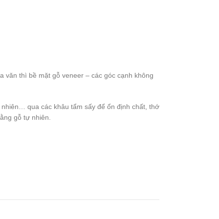
oa văn thì bề mặt gỗ veneer – các góc cạnh không
ự nhiên… qua các khâu tẩm sấy để ổn định chất, thớ
ằng gỗ tự nhiên.