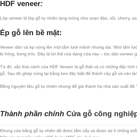
HDF veneer
:
Lớp veneer là lớp gỗ tự nhiên lạng mỏng như xoan đào, sồi, cherry, a
Ép gỗ lên bề mặt:
Veneer dán và ép nóng lên một tấm lưới mảnh nhưng dai. Nhờ tấm lưới
bị hỏng, bong tróc. Đây là lợi thế của dạng cửa này – tức dán veneer g
Từ đó, sắc thái cánh cửa HDF Veneer là gỗ thật và có những đặc tính 
gỗ. Sau đó ghép nóng lại bằng keo đặc biệt để thành cây gỗ và ván l
Bằng nguyên liệu gỗ tự nhiên nhưng để giá thành hạ nhà sản xuất đã 
Thành phần chính
Cửa gỗ công nghiệ
Khung cửa bằng gỗ tự nhiên đã được tẩm sấy và được sử lí chống mố