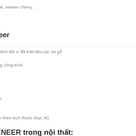
ak, veneer cherry…
eer
 tiết vì đã triệt tiêu các sớ gỗ.
g công trình.
n.
theo kích thước thực tế).
VENEER
trong nội thất: