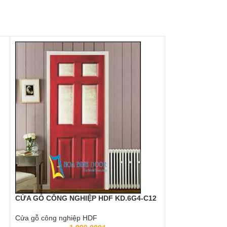
CỬA GỖ CÔNG NGHIỆP HDF KD.6G4-C12
CỬA GỖ CÔNG N
Cửa gỗ công nghiệp HDF
Cửa gỗ công ngh