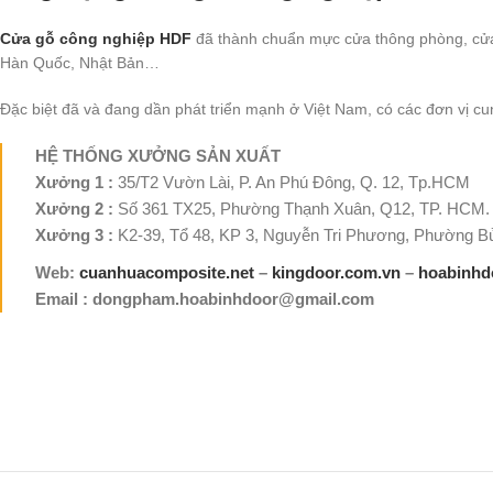
Cửa gỗ công nghiệp HDF
đã thành chuẩn mực cửa thông phòng, cửa 
Hàn Quốc, Nhật Bản…
Đặc biệt đã và đang dần phát triển mạnh ở Việt Nam, có các đơn vị c
HỆ THỐNG XƯỞNG SẢN XUẤT
Xưởng 1 :
35/T2 Vườn Lài, P. An Phú Đông, Q. 12, Tp.HCM
Xưởng 2 :
Số 361 TX25, Phường Thạnh Xuân, Q12, TP. HCM.
Xưởng 3 :
K2-39, Tổ 48, KP 3, Nguyễn Tri Phương, Phường Bử
Web:
cuanhuacomposite.net
–
kingdoor.com.vn
–
hoabinhd
Email : dongpham.hoabinhdoor@gmail.com