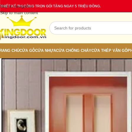
Skip to navigation
THIẾT KẾ THI CÔNG TRỌN GÓI TẶNG NGAY 5 TRIỆU ĐỒNG.
Skip to main content
RANG CHỦ
CỬA GỖ
CỬA NHỰA
CỬA CHỐNG CHÁY
CỬA THÉP VÂN GỖ
P