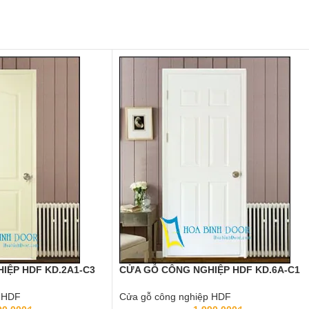
IỆP HDF KD.2A1-C3
CỬA GỖ CÔNG NGHIỆP HDF KD.6A-C1
p HDF
Cửa gỗ công nghiệp HDF