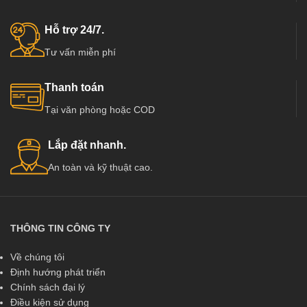
mạnh ở Việt Nam, có các đơn vị
mạnh ở Việt Nam, có các đơn vị
cung cấp hàng chất lượng và uy tín
cung cấp hàng chất lượng và uy tín
Hỗ trợ 24/7.
hàng đầu tại Việt Nam như :
hàng đầu tại Việt Nam như :
Tư vấn miễn phí
Kingdoor, Hoabinhdoor…
Kingdoor, Hoabinhdoor…
Thanh toán
Tại văn phòng hoặc COD
Lắp đặt nhanh.
An toàn và kỹ thuật cao.
THÔNG TIN CÔNG TY
Về chúng tôi
Định hướng phát triển
Chính sách đại lý
Điều kiện sử dụng