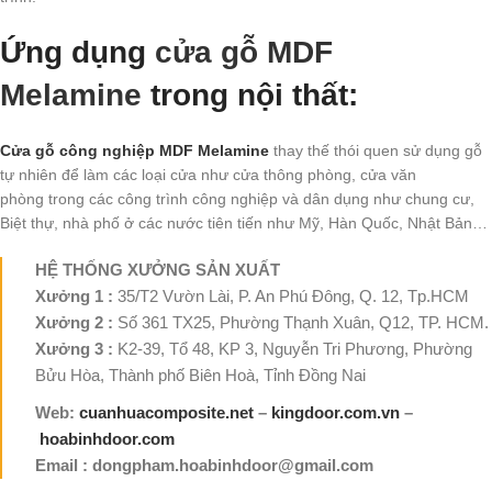
Ứng dụng
cửa gỗ MDF
Melamine
trong nội thất:
Cửa gỗ công nghiệp MDF Melamine
thay thế thói quen sử dụng gỗ
tự nhiên để làm các loại cửa như cửa thông phòng, cửa văn
phòng trong các công trình công nghiệp và dân dụng như chung cư,
Biệt thự, nhà phố ở các nước tiên tiến như Mỹ, Hàn Quốc, Nhật Bản…
HỆ THỐNG XƯỞNG SẢN XUẤT
Xưởng 1 :
35/T2 Vườn Lài, P. An Phú Đông, Q. 12, Tp.HCM
Xưởng 2 :
Số 361 TX25, Phường Thạnh Xuân, Q12, TP. HCM.
Xưởng 3 :
K2-39, Tổ 48, KP 3, Nguyễn Tri Phương, Phường
Bửu Hòa, Thành phố Biên Hoà, Tỉnh Đồng Nai
Web:
cuanhuacomposite.net
–
kingdoor.com.vn
–
hoabinhdoor.com
Email : dongpham.hoabinhdoor@gmail.com