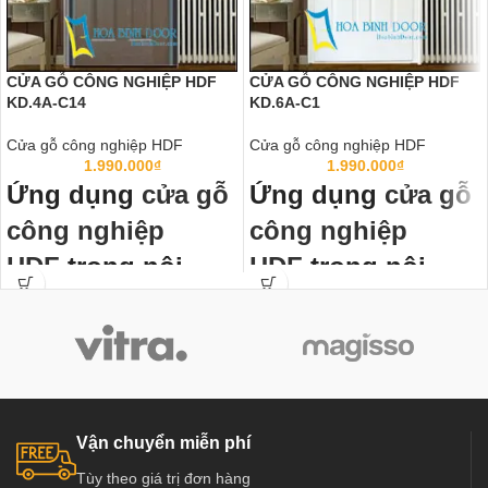
CỬA GỖ CÔNG NGHIỆP HDF
CỬA GỖ CÔNG NGHIỆP HDF
KD.4A-C14
KD.6A-C1
Cửa gỗ công nghiệp HDF
Cửa gỗ công nghiệp HDF
1.990.000
₫
1.990.000
₫
Ứng dụng
cửa gỗ
Ứng dụng
cửa gỗ
công nghiệp
công nghiệp
HDF
trong nội
HDF
trong nội
thất:
thất:
Cửa gỗ công nghiệp HDF
đã thành
Cửa gỗ công nghiệp HDF
đã thành
chuẩn mực cửa thông phòng, cửa
chuẩn mực cửa thông phòng, cửa
văn phòng trong các công trình công
văn phòng trong các công trình công
nghiệp và dân dụng như chung cư,
nghiệp và dân dụng như chung cư,
Biệt thự, nhà phố ở các nước tiên
Biệt thự, nhà phố ở các nước tiên
Vận chuyển miễn phí
tiến như Mỹ, Hàn Quốc, Nhật Bản…
tiến như Mỹ, Hàn Quốc, Nhật Bản…
Tùy theo giá trị đơn hàng
Đặc biệt đã và đang dần phát triển
Đặc biệt đã và đang dần phát triển