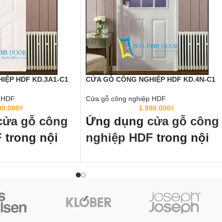
IỆP HDF KD.3A1-C1
CỬA GỖ CÔNG NGHIỆP HDF KD.4N-C1
p HDF
Cửa gỗ công nghiệp HDF
90.000
₫
1.990.000
₫
cửa gỗ công
Ứng dụng
cửa gỗ công
F
trong nội
nghiệp HDF
trong nội
thất:
ệp HDF
đã thành chuẩn
Cửa gỗ công nghiệp HDF
đã thành chuẩ
g, cửa văn phòng trong
mực cửa thông phòng, cửa văn phòng tron
 nghiệp và dân dụng như
các công trình công nghiệp và dân dụng n
nhà phố ở các nước tiên
chung cư, Biệt thự, nhà phố ở các nước tiê
uốc, Nhật Bản…
tiến như Mỹ, Hàn Quốc, Nhật Bản…