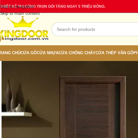
Skip to navigation
THIẾT KẾ THI CÔNG TRỌN GÓI TẶNG NGAY 5 TRIỆU ĐỒNG.
Skip to main content
RANG CHỦ
CỬA GỖ
CỬA NHỰA
CỬA CHỐNG CHÁY
CỬA THÉP VÂN GỖ
P