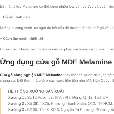
Bề mặt là lớp Melamine có thể chọn nhiều loại vân gỗ đẹp và quý hiếm 
+ Độ ổn định cao
:
Không bị cong vênh, co ngót do kết cấu đã được triệt tiêu thớ gỗ và k
+ Cách âm cách nhiệt tốt
:
Do kết cấu khung xương tạo ra nên có phần cách âm, cách nhiệt. Cánh 
Ứng dụng
cửa gỗ MDF Melamine
Cửa gỗ công nghiệp MDF Melamine
thay thế thói quen sử dụng gỗ 
chung cư, Biệt thự, nhà phố ở các nước tiên tiến như Mỹ, Hàn Quốc,
HỆ THỐNG XƯỞNG SẢN XUẤT
Xưởng 1 :
35/T2 Vườn Lài, P. An Phú Đông, Q. 12, Tp.HCM
Xưởng 2 :
Số 361 TX25, Phường Thạnh Xuân, Q12, TP. HCM.
Xưởng 3 :
K2-39, Tổ 48, KP 3, Nguyễn Tri Phương, Phường Bử