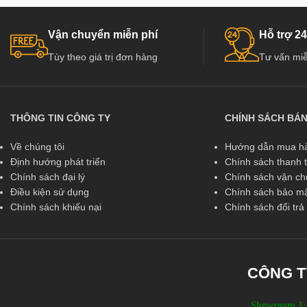
Đặc biệt đã và đang dần phát triển mạnh ở
Đặc biệt đã và đang
Việt Nam, có các đơn vị cung cấp hàng chất
Việt Nam, có các đơ
Vận chuyển miễn phí
Hỗ trợ 24
lượng và uy tín hàng đầu tại Việt Nam như :
lượng và uy tín hàng
Tùy theo giá trị đơn hàng
Tư vấn miễ
Kingdoor, Hoabinhdoor…
Kingdoor, Hoabinhd
THÔNG TIN CÔNG TY
CHÍNH SÁCH BÁ
Về chúng tôi
Hướng dẫn mua hà
Định hướng phát triển
Chính sách thanh 
Chính sách đại lý
Chính sách vận c
Điều kiện sử dụng
Chính sách bảo mậ
Chính sách khiếu nại
Chính sách đổi tr
CÔNG T
Showroom 1: