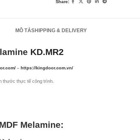
Share:
MÔ TẢ
SHIPPING & DELIVERY
lamine
KD.MR2
or.com/
–
https://kingdoor.com.vn/
 thước thực tế công trình.
p MDF Melamine
: