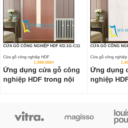
CỬA GỖ CÔNG NGHIỆP HDF KD.1G-C11
CỬA GỖ CÔNG NGH
Cửa gỗ công nghiệp HDF
Cửa gỗ công nghiệ
1.990.000
₫
1.9
Ứng dụng
cửa gỗ công
Ứng dụng
nghiệp HDF
trong nội
nghiệp HD
thất:
thất:
Cửa gỗ công nghiệp HDF
đã thành chuẩn
Cửa gỗ công nghi
mực cửa thông phòng, cửa văn phòng trong
mực cửa thông phòn
các công trình công nghiệp và dân dụng như
các công trình công
chung cư, Biệt thự, nhà phố ở các nước tiên
chung cư, Biệt thự, 
tiến như Mỹ, Hàn Quốc, Nhật Bản…
tiến như Mỹ, Hàn Q