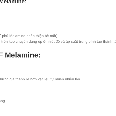
 Melamine
:
 phủ Melamine hoàn thiện bề mặt).
 và trộn keo chuyên dụng ép ở nhiệt độ và áp suất trung bình tạo thàn
F Melamine
:
ưng giá thành rẻ hơn vật liệu tự nhiên nhiều lần.
ạng.