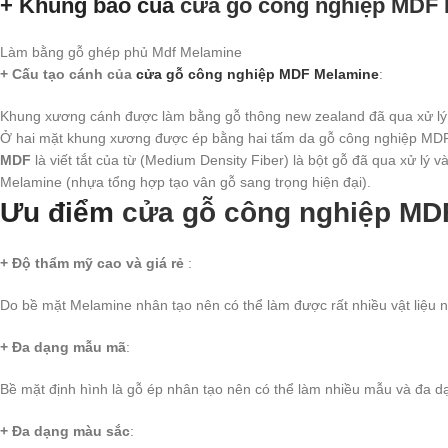
+ Khung bao của
cửa gỗ công nghiệp MDF
Làm bằng gỗ ghép phủ Mdf Melamine
+ Cấu tạo cánh của
cửa gỗ công nghiệp MDF Melamine
:
Khung xương cánh được làm bằng gỗ thông new zealand đã qua xử lý
Ở hai mặt khung xương được ép bằng hai tấm da gỗ công nghiệp MDF
MDF
là viết tắt của từ (Medium Density Fiber) là bột gỗ đã qua xử lý
Melamine (nhựa tổng hợp tạo vân gỗ sang trọng hiện đại).
Ưu điểm
cửa gỗ công nghiệp MD
+ Độ thẩm mỹ cao và giá rẻ
:
Do bề mặt Melamine nhân tạo nên có thể làm được rất nhiều vật liệu nh
+ Đa dạng mẫu mã
:
Bề mặt định hình là gỗ ép nhân tạo nên có thể làm nhiều mẫu và đa d
+ Đa dạng màu sắc
: