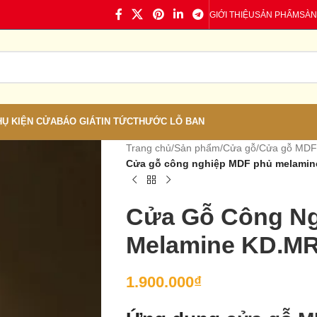
GIỚI THIỆU
SẢN PHẨM
SÀN
HỤ KIỆN CỬA
BÁO GIÁ
TIN TỨC
THƯỚC LỖ BAN
Trang chủ
/
Sản phẩm
/
Cửa gỗ
/
Cửa gỗ MDF
Cửa gỗ công nghiệp MDF phủ melami
Cửa Gỗ Công N
Melamine KD.M
1.900.000
₫