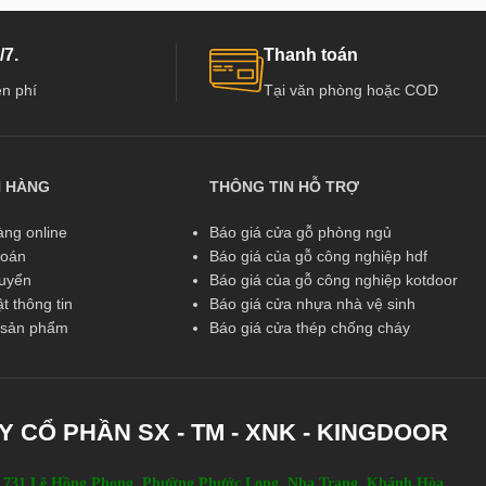
 dần phát triển mạnh ở
Đặc biệt đã và đang dần phát triển mạnh ở
n vị cung cấp hàng chất
Việt Nam, có các đơn vị cung cấp hàng chấ
/7.
Thanh toán
 đầu tại Việt Nam như :
lượng và uy tín hàng đầu tại Việt Nam như 
n phí
Tại văn phòng hoặc COD
oor…
Kingdoor, Hoabinhdoor…
N HÀNG
THÔNG TIN HỖ TRỢ
ng online
Báo giá cửa gỗ phòng ngủ
toán
Báo giá của gỗ công nghiệp hdf
huyển
Báo giá của gỗ công nghiệp kotdoor
t thông tin
Báo giá cửa nhựa nhà vệ sinh
ả sản phẩm
Báo giá cửa thép chống cháy
Y CỔ PHẦN SX - TM - XNK - KINGDOOR
 731 Lê Hồng Phong, Phường Phước Long, Nha Trang, Khánh Hòa