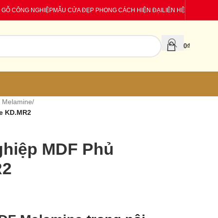
 GỖ CÔNG NGHIỆP
MẪU CỬA ĐẸP PHONG CÁCH HIỆN ĐẠI
LIÊN HỆ
0
₫
 Melamine
/
ne KD.MR2
ghiệp MDF Phủ
R2