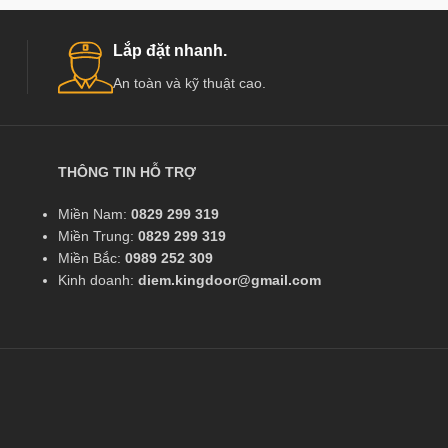
dân dụng như chu
Đặc biệt đã và đang dần phát triển mạnh ở
các nước tiên ti
t
Việt Nam, có các đơn vị cung cấp hàng chất
Bản…
Lắp đặt nhanh.
:
lượng và uy tín hàng đầu tại Việt Nam như :
Đặc biệt đã và đa
An toàn và kỹ thuật cao.
Kingdoor, Hoabinhdoor…
Việt Nam, có các 
lượng và uy tín h
Kingdoor, Hoabi
THÔNG TIN HỖ TRỢ
Miền Nam:
0829 299 319
Miền Trung:
0829 299 319
Miền Bắc:
0989 252 309
Kinh doanh:
diem.kingdoor@gmail.com