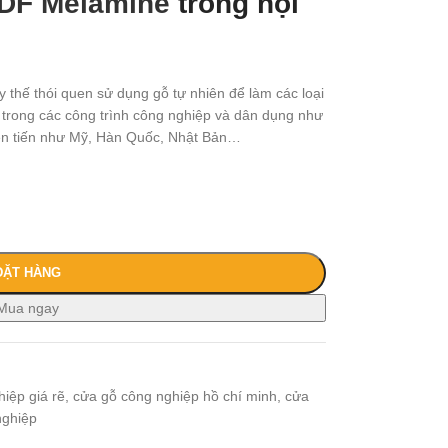
DF Melamine
trong nội
y thế thói quen sử dụng gỗ tự nhiên để làm các loại
trong các công trình công nghiệp và dân dụng như
iên tiến như Mỹ, Hàn Quốc, Nhật Bản…
ĐẶT HÀNG
Mua ngay
ệp giá rẽ
,
cửa gỗ công nghiệp hồ chí minh
,
cửa
nghiệp