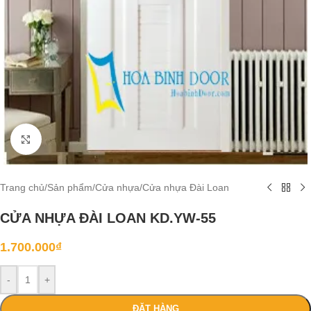
Click to enlarge
Trang chủ
/
Sản phẩm
/
Cửa nhựa
/
Cửa nhựa Đài Loan
CỬA NHỰA ĐÀI LOAN KD.YW-55
1.700.000
₫
-
+
ĐẶT HÀNG