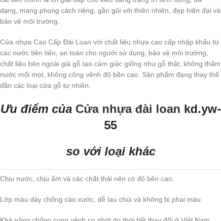
dạng, mang phong cách riêng, gần gũi với thiên nhiên, đẹp hiện đại và
bảo vệ môi trường.
Cửa nhựa Cao Cấp Đài Loan với chất liệu nhựa cao cấp nhập khẩu từ
các nước tiên tiến, an toàn cho người sử dụng, bảo vệ môi trường,
chất liệu bên ngoài giả gỗ tạo cảm giác giống như gỗ thật, không thấm
nước mối mọt, không công vênh độ bền cao. Sản phẩm đang thay thế
dần các loại cửa gỗ tự nhiên.
Ưu điểm của
Cửa nhựa đài loan
kd.yw-
55
so với loại khác
Chịu nước, chịu ẩm và các chất thải nên có độ bền cao.
Lớp màu dày chống cào xước, dễ lau chùi và không bị phai màu
Khả năng chống cong vênh co nhót do thời tiết thay đổi ở Việt Nam