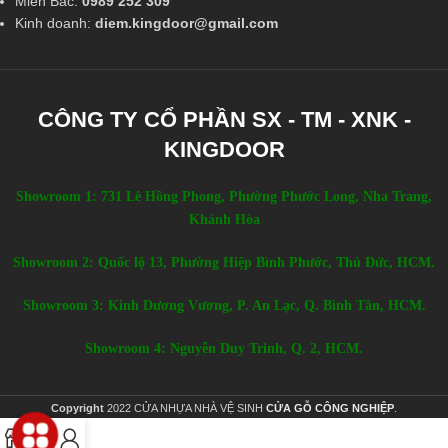
Miền Bắc:
0989 252 309
Kinh doanh:
diem.kingdoor@gmail.com
CÔNG TY CỔ PHẦN SX - TM - XNK -
KINGDOOR
Showroom 1: 731 Lê Hồng Phong, Phường Phước Long, Nha Trang,
Khánh Hòa
Showroom 2: Quốc lộ 13, Phường Hiệp Bình Phước, Thủ Đức, HCM.
Showroom 3: Kinh Dương Vương, P. An Lạc, Q. Bình Tân, HCM.
Showroom 4: Nguyễn Duy Trinh, Q. 2, HCM.
Copyright
2022 CỬA NHỰA NHÀ VỆ SINH
CỬA GỖ CÔNG NGHIỆP
.