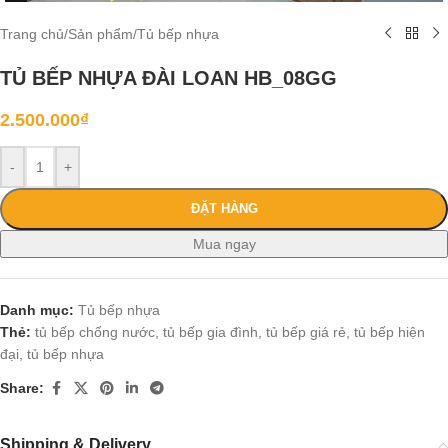
Trang chủ
/
Sản phẩm
/
Tủ bếp nhựa
TỦ BẾP NHỰA ĐÀI LOAN HB_08GG
2.500.000
₫
-
+
ĐẶT HÀNG
Mua ngay
Danh mục:
Tủ bếp nhựa
Thẻ:
tủ bếp chống nước
,
tủ bếp gia đình
,
tủ bếp giá rẻ
,
tủ bếp hiện
đại
,
tủ bếp nhựa
Share:
Shipping & Delivery