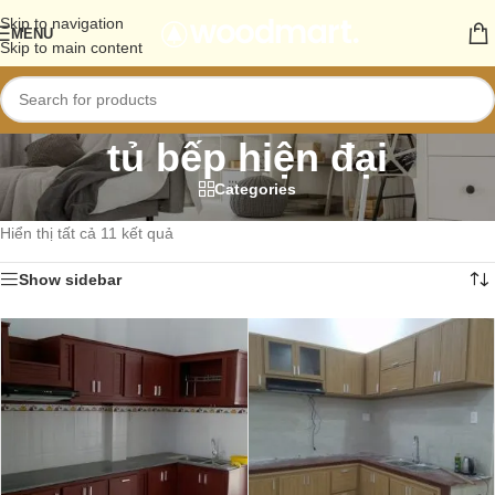
Skip to navigation
MENU
Skip to main content
tủ bếp hiện đại
Categories
Trang chủ
/
Sản phẩm
/
Sản phẩm được gắn thẻ “tủ bếp hiện đại”
Hiển thị tất cả 11 kết quả
Show sidebar