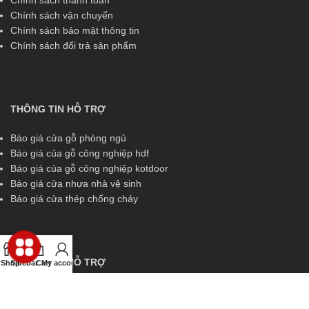
Chính sách thanh toán
Chính sách vận chuyển
Chính sách bảo mật thông tin
Chính sách đổi trả sản phẩm
THÔNG TIN HỖ TRỢ
Báo giá cửa gỗ phòng ngủ
Báo giá của gỗ công nghiệp hdf
Báo giá của gỗ công nghiệp kotdoor
Báo giá cửa nhựa nhà vệ sinh
Báo giá cửa thép chống cháy
THÔNG TIN HỖ TRỢ
Shop
Sidebar
Cart
My account
Miền Nam:
0829 299 319
Miền Trung:
0829 299 319