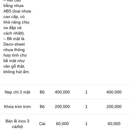
– Kết cấu
bằng nhựa
ABS (loại nhựa
cao cấp, có
khả năng chịu
va đập và
cách nhiệt).
– Bề mặt là
Deco-sheet
nhựa thông
hợp tính cho
bề mặt như
vân gỗ thật,
không hút ẩm.
Nẹp chỉ 2 mặt
Bộ
400,000
1
400,000
Khóa tròn trơn
Bộ
200,000
1
200,000
Bản lề inox 3
Cái
60,000
1
60,000
cái/bộ