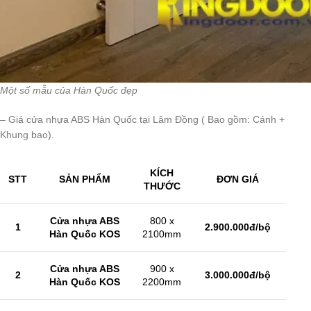
Một số mẫu của Hàn Quốc đẹp
– Giá cửa nhựa ABS Hàn Quốc tại Lâm Đồng ( Bao gồm: Cánh +
Khung bao).
KÍCH
STT
SẢN PHẨM
ĐƠN GIÁ
THƯỚC
Cửa nhựa ABS
800 x
1
2.900.000đ/bộ
Hàn Quốc KOS
2100mm
Cửa nhựa ABS
900 x
2
3.000.000đ/bộ
Hàn Quốc KOS
2200mm