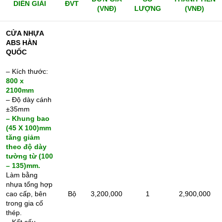
DIỄN GIẢI
ĐVT
(VNĐ)
LƯỢNG
(VNĐ)
CỬA NHỰA
ABS HÀN
QUỐC
– Kích thước:
800 x
2100mm
– Độ dày cánh
±35mm
– Khung bao
(45 X 100)mm
tăng giảm
theo độ dày
tường từ (100
– 135)mm.
Làm bằng
nhựa tổng hợp
cao cấp, bên
Bộ
3,200,000
1
2,900,000
trong gia cố
thép.