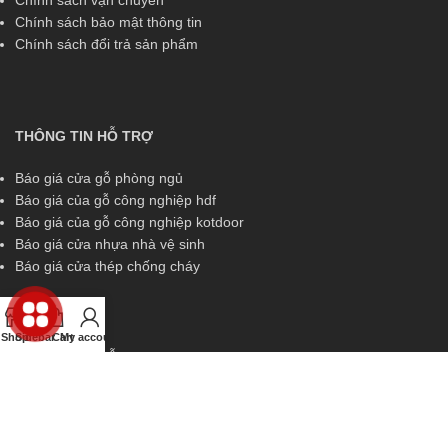
Chính sách vận chuyển
Chính sách bảo mật thông tin
Chính sách đổi trả sản phẩm
THÔNG TIN HỖ TRỢ
Báo giá cửa gỗ phòng ngủ
Báo giá của gỗ công nghiệp hdf
Báo giá của gỗ công nghiệp kotdoor
Báo giá cửa nhựa nhà vệ sinh
Báo giá cửa thép chống cháy
Shop
Sidebar
Cart
My account
THÔNG TIN HỖ TRỢ
Miền Nam:
0829 299 319
Miền Trung:
0829 299 319
Miền Bắc:
0989 252 309