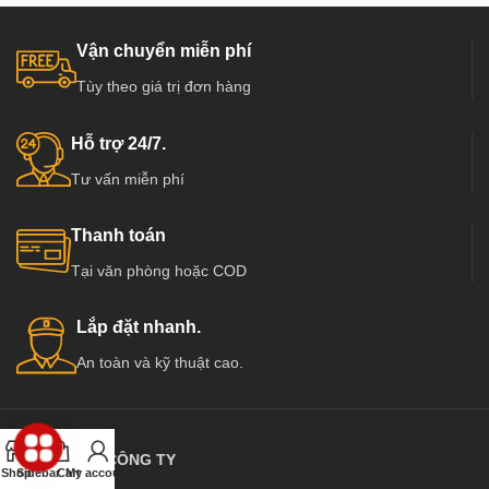
Vận chuyển miễn phí
Tùy theo giá trị đơn hàng
Hỗ trợ 24/7.
Tư vấn miễn phí
Thanh toán
Tại văn phòng hoặc COD
Lắp đặt nhanh.
An toàn và kỹ thuật cao.
THÔNG TIN CÔNG TY
Shop
Sidebar
Cart
My account