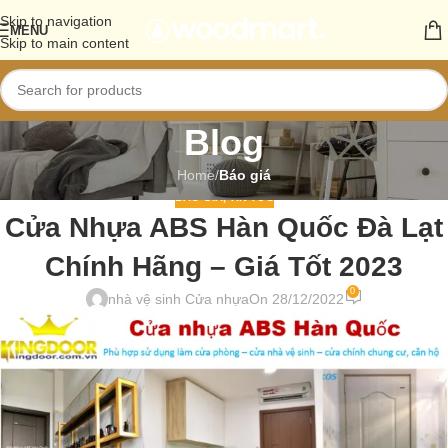
Skip to navigation
MENU
Skip to main content
Blog
Home
/
Báo giá
BÁO GIÁ
,
TIN TỨC
Cửa Nhựa ABS Hàn Quốc Đà Lạt
Chính Hãng – Giá Tốt 2023
0
nhà vệ sinh Cửa nhựa
On 28/12/2022