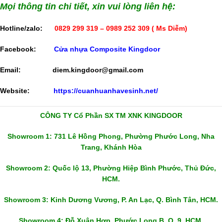
Mọi thông tin chi tiết, xin vui lòng liên hệ:
Hotline/zalo:
0829 299 319 – 0989 252 309
( Ms Diễm)
Facebook:
Cửa nhựa Composite Kingdoor
Email:
diem.kingdoor@gmail.com
Website:
https://cuanhuanhavesinh.net/
CÔNG TY Cổ Phần SX TM XNK KINGDOOR
Showroom 1: 731 Lê Hồng Phong, Phường Phước Long, Nha
Trang, Khánh Hòa
Showroom 2: Quốc lộ 13, Phường Hiệp Bình Phước, Thủ Đức,
HCM.
Showroom 3: Kinh Dương Vương, P. An Lạc, Q. Bình Tân, HCM.
Showroom 4: Đỗ Xuân Hợp, Phước Long B, Q. 9, HCM.