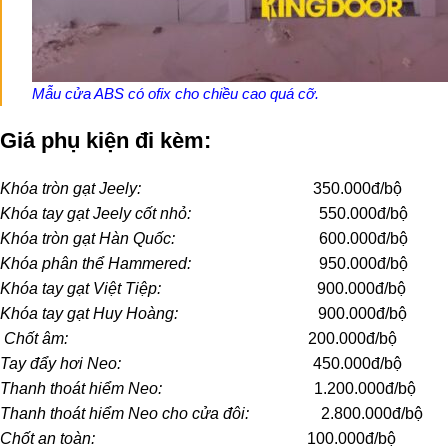
Mẫu cửa ABS có ofix cho chiều cao quá cỡ.
Giá phụ kiện đi kèm:
Khóa tròn gạt Jeely:
350.000đ/bộ
Khóa tay gạt Jeely cốt nhỏ:
550.000đ/bộ
Khóa tròn gạt Hàn Quốc:
600.000đ/bộ
Khóa phân thể Hammered:
950.000đ/bộ
Khóa tay gạt Việt Tiệp:
900.000đ/bộ
Khóa tay gạt Huy Hoàng:
900.000đ/bộ
Chốt âm:
200.000đ/bộ
Tay đẩy hơi Neo:
450.000đ/bộ
Thanh thoát hiểm Neo:
1.200.000đ/bộ
Thanh thoát hiểm Neo cho cửa đôi:
2.800.000đ/bộ
Chốt an toàn:
100.000đ/bộ