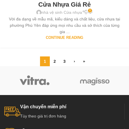
Cửa Nhựa Giá Rẻ
0
nhà vệ sinh Cửa nhựa
Với đa dạng về mẫu mã, kiểu dáng và chất liệu, cửa nhựa tại
phường Phú Yên đáp ứng mọi nhu cầu và sở thích của từng
gia ...
CONTINUE READING
1
2
3
›
»
Vận chuyển miễn phí
Tùy theo giá trị đơn hàng