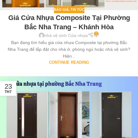
BÁO GIÁ
,
TIN TỨC
Giá Cửa Nhựa Composite Tại Phường
Bắc Nha Trang – Khánh Hòa
0
nhà vệ sinh Cửa nhựa
Bạn đang tìm hiểu giá cửa nhựa Composite tại phường Bắc
Nha Trang để lắp đặt cho nhà ở, phòng ngủ hoặc nhà vệ sinh?
Hiện...
CONTINUE READING
23
TH7