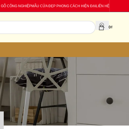
 GỖ CÔNG NGHIỆP
MẪU CỬA ĐẸP PHONG CÁCH HIỆN ĐẠI
LIÊN HỆ
0
₫
CATEGORIES
Báo giá
Tin tức